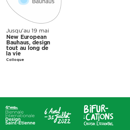
Les Amis de la Biennale
Lieux
Thèmes
Tout
Tout
Cité du design
Apprendre
Jusqu'au 19 mai
Sur le territoire
Cohabiter
New European
En Auvergne-Rhône-Alpes et
Découvrir
Bauhaus, design
au-delà
tout au long de
Habiter
la vie
Préserver
Colloque
Production
S'équiper
Se déplacer