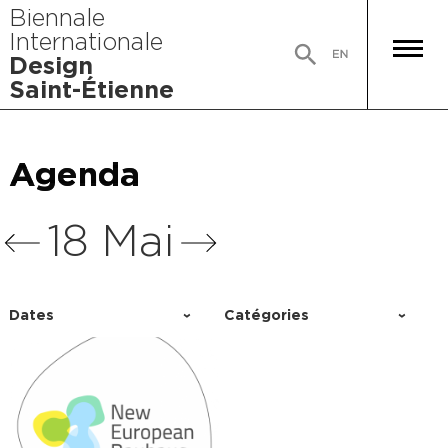
Biennale
Internationale
Design
Saint-Étienne
Agenda
Agenda
Agenda
Agenda
18 Mai
Dates
Catégories
Choisir un jour
Activité
Conférence
Événement
Exposition