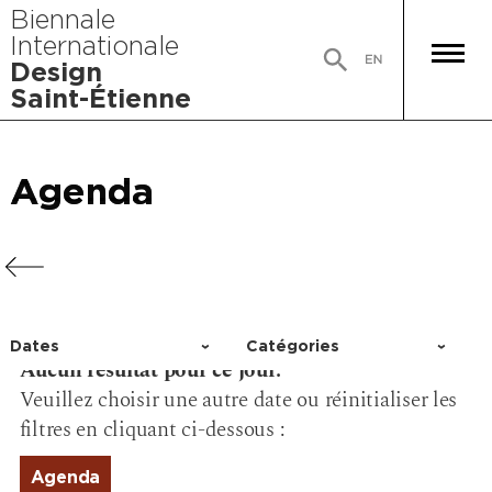
Biennale
Internationale
Design
Saint-Étienne
Agenda
Agenda
Agenda
Agenda
Dates
Catégories
Aucun résultat pour ce jour.
Choisir un jour
Activité
Veuillez choisir une autre date ou réinitialiser les
Conférence
filtres en cliquant ci-dessous :
Événement
Exposition
Agenda