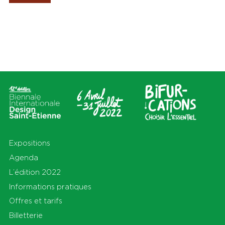
Les Amis de la Biennale
Lieux
Thèmes
Tout
Tout
Cité du design
Apprendre
Sur le territoire
Cohabiter
En Auvergne-Rhône-Alpes
Découvrir
et au-delà
Habiter
Préserver
Production
S'équiper
Se déplacer
Expositions
Agenda
L’édition 2022
Informations pratiques
Offres et tarifs
Billetterie