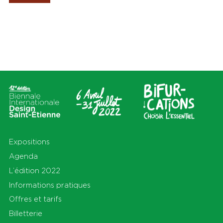
Les Amis de la Biennale
Lieux
Thèmes
Tout
Tout
Cité du design
Apprendre
Sur le territoire
Cohabiter
En Auvergne-Rhône-Alpes et
Découvrir
au-delà
Habiter
Préserver
Production
S'équiper
Se déplacer
Expositions
Agenda
L’édition 2022
Informations pratiques
Offres et tarifs
Billetterie