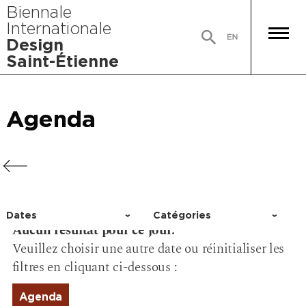
Biennale
Internationale
Design
Saint-Étienne
Agenda
Agenda
Agenda
Agenda
Dates
Catégories
Aucun résultat pour ce jour.
Choisir un jour
Activité
Veuillez choisir une autre date ou réinitialiser les
Conférence
filtres en cliquant ci-dessous :
Événement
Exposition
Agenda