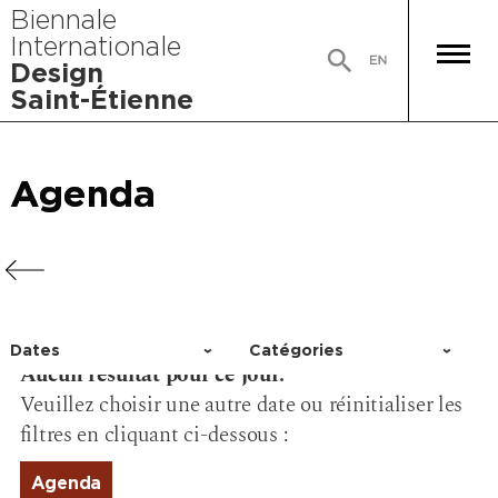
Biennale
Internationale
Design
Saint-Étienne
Agenda
Agenda
Agenda
Agenda
Dates
Catégories
Aucun résultat pour ce jour.
Choisir un jour
Activité
Veuillez choisir une autre date ou réinitialiser les
Conférence
filtres en cliquant ci-dessous :
Événement
Exposition
Agenda