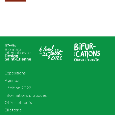
Les Amis de la Biennale
Lieux
Thèmes
Tout
Tout
Cité du design
Apprendre
Sur le territoire
Cohabiter
En Auvergne-Rhône-Alpes et
Découvrir
au-delà
Habiter
Préserver
Production
S'équiper
Se déplacer
Expositions
Agenda
L’édition 2022
Informations pratiques
Offres et tarifs
Billetterie