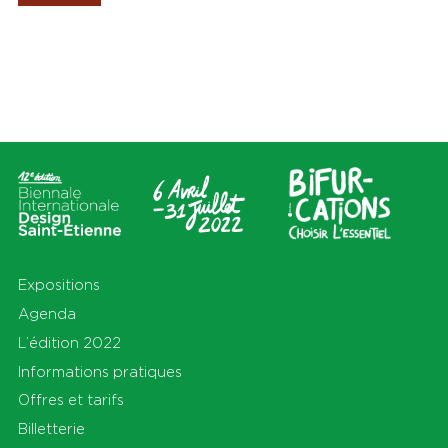
Les Amis de la Biennale
Lieux
Thèmes
Tout
Tout
Cité du design
Apprendre
Sur le territoire
Cohabiter
En Auvergne-Rhône-Alpes
Découvrir
et au-delà
Habiter
Préserver
Production
S'équiper
Se déplacer
Expositions
Agenda
L’édition 2022
Informations pratiques
Offres et tarifs
Billetterie