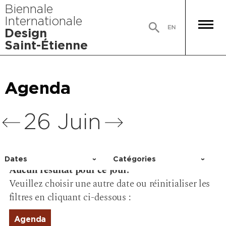
Biennale
Internationale
Design
Saint-Étienne
Agenda
Agenda
Agenda
Agenda
26 Juin
Dates
Catégories
Aucun résultat pour ce jour.
Choisir un jour
Activité
Veuillez choisir une autre date ou réinitialiser les
Conférence
filtres en cliquant ci-dessous :
Événement
Exposition
Agenda