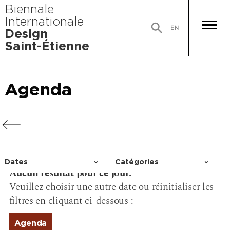
Biennale
Internationale
Design
Saint-Étienne
Agenda
Agenda
Agenda
Agenda
Dates
Catégories
Aucun résultat pour ce jour.
Choisir un jour
Activité
Veuillez choisir une autre date ou réinitialiser les
Conférence
filtres en cliquant ci-dessous :
Événement
Exposition
Agenda