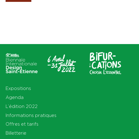
Les Amis de la Biennale
Lieux
Thèmes
Tout
Tout
Cité du design
Apprendre
Sur le territoire
Cohabiter
En Auvergne-Rhône-Alpes et
Découvrir
au-delà
Habiter
Préserver
Production
S'équiper
Se déplacer
Expositions
Agenda
L’édition 2022
Informations pratiques
Offres et tarifs
Billetterie