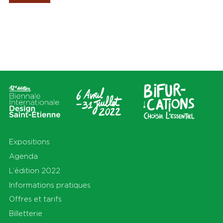
Les Amis de la Biennale
Lieux
Thèmes
Tout
Tout
Cité du design
Apprendre
Sur le territoire
Cohabiter
En Auvergne-Rhône-Alpes et
Découvrir
au-delà
Habiter
Préserver
Production
S'équiper
Se déplacer
Expositions
Agenda
L’édition 2022
Informations pratiques
Offres et tarifs
Billetterie