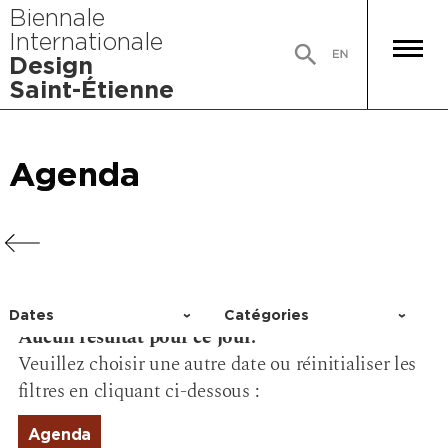
Biennale
Internationale
Design
Saint-Étienne
Agenda
Agenda
Agenda
Agenda
Dates
Catégories
Aucun résultat pour ce jour.
Choisir un jour
Activité
Veuillez choisir une autre date ou réinitialiser les
Conférence
filtres en cliquant ci-dessous :
Événement
Exposition
Agenda