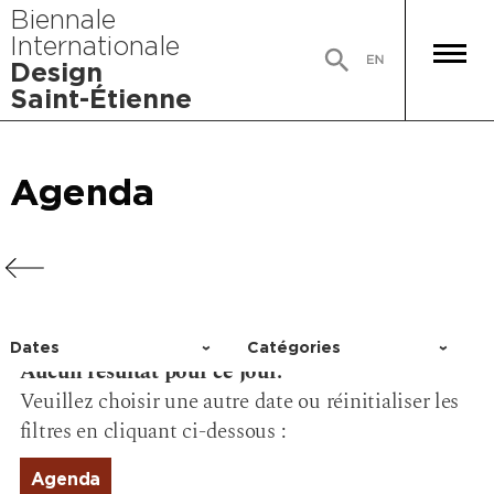
Biennale
Internationale
Design
Saint-Étienne
Agenda
Agenda
Agenda
Agenda
Dates
Catégories
Aucun résultat pour ce jour.
Choisir un jour
Activité
Veuillez choisir une autre date ou réinitialiser les
Conférence
filtres en cliquant ci-dessous :
Événement
Exposition
Agenda