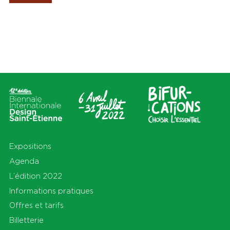
Les Amis de la Biennale
Lieux
Thèmes
Tout
Tout
Cité du design
Apprendre
Sur le territoire
Cohabiter
En Auvergne-Rhône-Alpes et
Découvrir
au-delà
Habiter
Préserver
Production
S'équiper
Se déplacer
Expositions
Agenda
L’édition 2022
Informations pratiques
Offres et tarifs
Billetterie