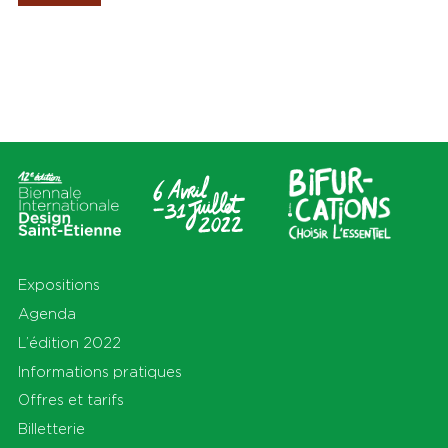
Les Amis de la Biennale
Lieux
Thèmes
Tout
Tout
Cité du design
Apprendre
Sur le territoire
Cohabiter
En Auvergne-Rhône-Alpes et
Découvrir
au-delà
Habiter
Préserver
Production
S'équiper
Se déplacer
Expositions
Agenda
L’édition 2022
Informations pratiques
Offres et tarifs
Billetterie