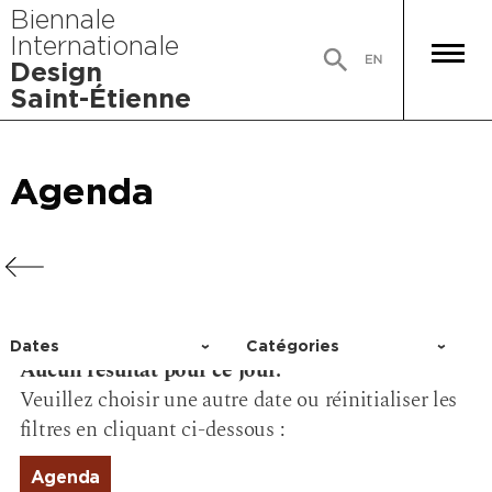
Biennale
Internationale
Design
Saint-Étienne
Agenda
Agenda
Agenda
Agenda
Dates
Catégories
Aucun résultat pour ce jour.
Choisir un jour
Activité
Veuillez choisir une autre date ou réinitialiser les
Conférence
filtres en cliquant ci-dessous :
Événement
Exposition
Agenda