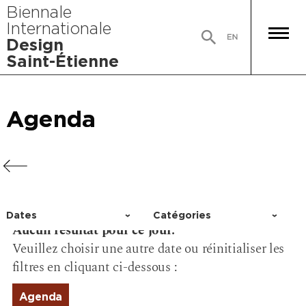
Biennale
Internationale
Design
Saint-Étienne
Agenda
Agenda
Agenda
Agenda
Dates
Catégories
Aucun résultat pour ce jour.
Choisir un jour
Activité
Veuillez choisir une autre date ou réinitialiser les
Conférence
filtres en cliquant ci-dessous :
Événement
Exposition
Agenda