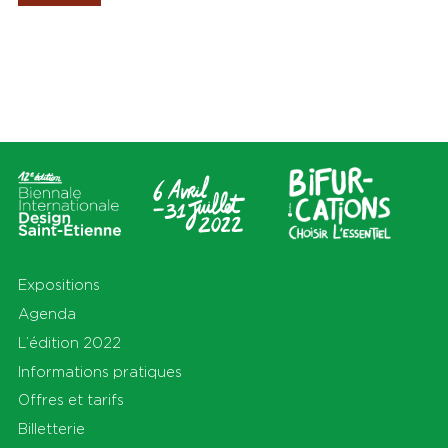
Les Amis de la Biennale
Lieux
Thèmes
Tout
Tout
Cité du design
Apprendre
Sur le territoire
Cohabiter
En Auvergne-Rhône-Alpes et
Découvrir
au-delà
Habiter
Préserver
Production
S'équiper
Se déplacer
Expositions
Agenda
L’édition 2022
Informations pratiques
Offres et tarifs
Billetterie