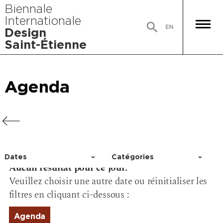
Biennale
Internationale
Design
Saint-Étienne
Agenda
Agenda
Agenda
Agenda
Dates
Catégories
Aucun résultat pour ce jour.
Choisir un jour
Activité
Veuillez choisir une autre date ou réinitialiser les
Conférence
filtres en cliquant ci-dessous :
Événement
Exposition
Agenda