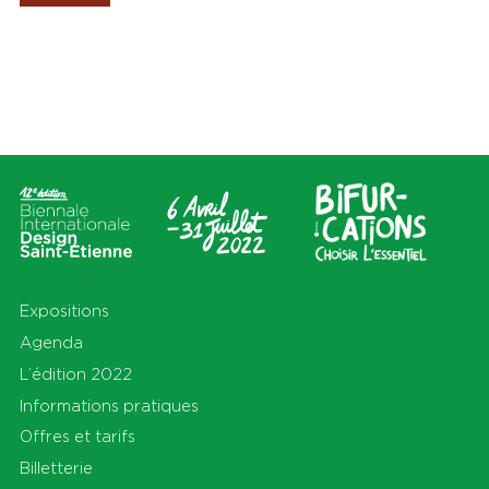
Les Amis de la Biennale
Lieux
Thèmes
Tout
Tout
Cité du design
Apprendre
Sur le territoire
Cohabiter
En Auvergne-Rhône-Alpes et
Découvrir
au-delà
Habiter
Préserver
Production
S'équiper
Se déplacer
Expositions
Agenda
L’édition 2022
Informations pratiques
Offres et tarifs
Billetterie