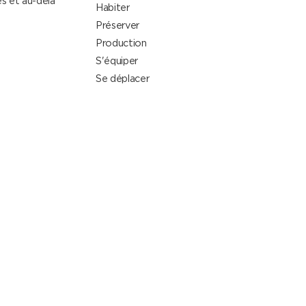
s et au-delà
Habiter
Préserver
Production
S'équiper
Se déplacer