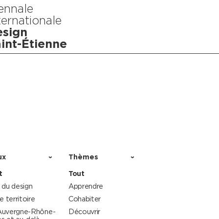
ennale
ternationale
sign
int-Étienne
ux
Thèmes
t
Tout
 du design
Apprendre
le territoire
Cohabiter
Auvergne-Rhône-
Découvrir