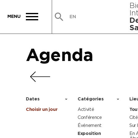
Bi
In
De
Sa
Agenda
Agenda
Agenda
Agenda
Dates
Catégories
Lie
Choisir un jour
Activité
Tou
Conférence
Cité
Événement
Sur 
Exposition
En 