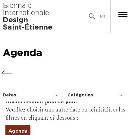
Biennale
Internationale
Design
Saint-Étienne
Agenda
Agenda
Agenda
Agenda
Dates
Catégories
Aucun résultat pour ce jour.
Choisir un jour
Activité
Veuillez choisir une autre date ou réinitialiser les
Conférence
filtres en cliquant ci-dessous :
Événement
Exposition
Agenda