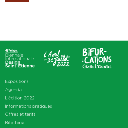
Les Amis de la Biennale
Lieux
Thèmes
Tout
Tout
Cité du design
Apprendre
Sur le territoire
Cohabiter
En Auvergne-Rhône-Alpes et
Découvrir
au-delà
Habiter
Préserver
Production
S'équiper
Se déplacer
Expositions
Agenda
L’édition 2022
Informations pratiques
Offres et tarifs
Billetterie