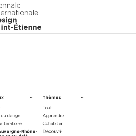
ennale
ternationale
sign
int-Étienne
ux
Thèmes
t
Tout
 du design
Apprendre
le territoire
Cohabiter
Auvergne-Rhône-
Découvrir