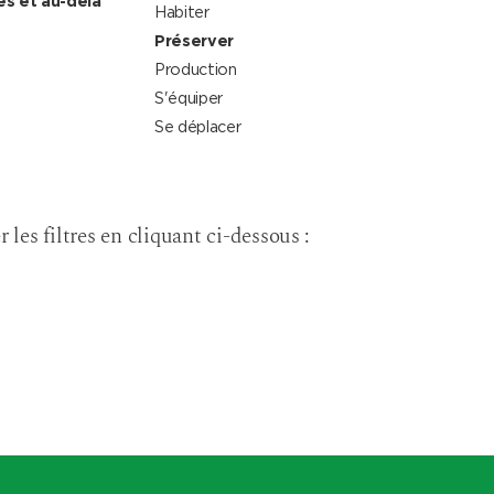
es et au-delà
Habiter
Préserver
Production
S'équiper
Se déplacer
r les filtres en cliquant ci-dessous :