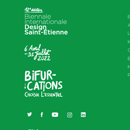
E
L
I
O
B
M
P