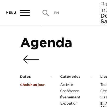
Bi
In
De
Sa
Agenda
Agenda
Agenda
Agenda
Dates
Catégories
Lie
Choisir un jour
Activité
Tou
Conférence
Cité
Événement
Sur 
Exposition
En 