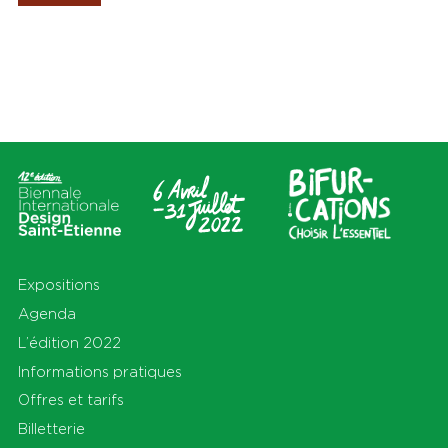
Les Amis de la Biennale
Lieux
Thèmes
Tout
Tout
Cité du design
Apprendre
Sur le territoire
Cohabiter
En Auvergne-Rhône-Alpes
Découvrir
et au-delà
Habiter
Préserver
Production
S'équiper
Se déplacer
Expositions
Agenda
L’édition 2022
Informations pratiques
Offres et tarifs
Billetterie