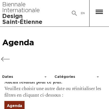
Biennale
Internationale
Design
Saint-Étienne
Agenda
Agenda
Agenda
Agenda
Dates
Catégories
Aucun résultat pour ce jour.
Choisir un jour
Activité
Veuillez choisir une autre date ou réinitialiser les
Conférence
filtres en cliquant ci-dessous :
Événement
Exposition
Agenda