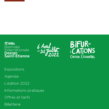
Les Amis de la Biennale
Lieux
Thèmes
Tout
Tout
Cité du design
Apprendre
Sur le territoire
Cohabiter
En Auvergne-Rhône-Alpes et
Découvrir
au-delà
Habiter
Préserver
Production
S'équiper
Se déplacer
Expositions
Agenda
L’édition 2022
Informations pratiques
Offres et tarifs
Billetterie