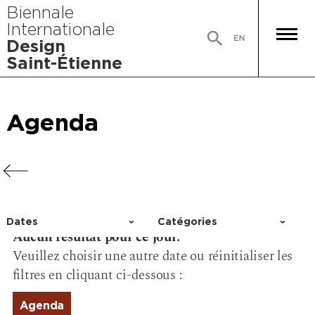
Biennale
Internationale
Design
Saint-Étienne
Agenda
Agenda
Agenda
Agenda
Dates
Catégories
Aucun résultat pour ce jour.
Choisir un jour
Activité
Veuillez choisir une autre date ou réinitialiser les
Conférence
filtres en cliquant ci-dessous :
Événement
Exposition
Agenda