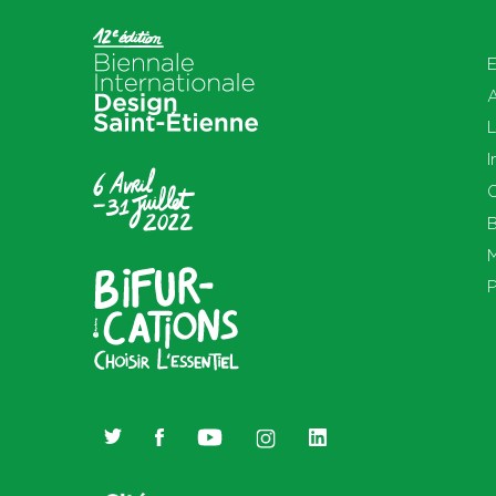
E
L
I
O
B
M
P