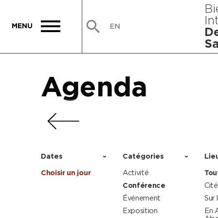
Bi
In
De
Sa
Agenda
Agenda
Agenda
Agenda
Dates
Catégories
Lie
Choisir un jour
Activité
Tou
Conférence
Cité
Événement
Sur 
Exposition
En 