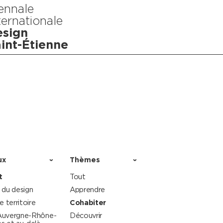
ennale
ternationale
sign
int-Étienne
ux
Thèmes
t
Tout
 du design
Apprendre
le territoire
Cohabiter
Auvergne-Rhône-
Découvrir