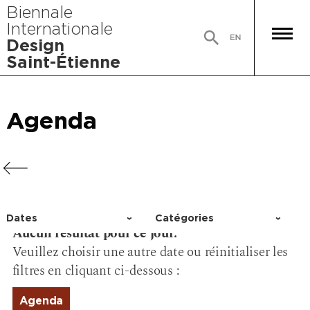
Biennale
Internationale
Design
Saint-Étienne
Agenda
Agenda
Agenda
Agenda
Dates
Catégories
Aucun résultat pour ce jour.
Choisir un jour
Activité
Veuillez choisir une autre date ou réinitialiser les
Conférence
filtres en cliquant ci-dessous :
Événement
Exposition
Agenda