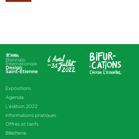
Les Amis de la Biennale
Lieux
Thèmes
Tout
Tout
Cité du design
Apprendre
Sur le territoire
Cohabiter
En Auvergne-Rhône-Alpes et
Découvrir
au-delà
Habiter
Préserver
Production
S'équiper
Se déplacer
Expositions
Agenda
L’édition 2022
Informations pratiques
Offres et tarifs
Billetterie