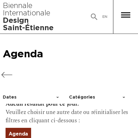
Biennale
Internationale
Design
Saint-Étienne
Agenda
Agenda
Agenda
Agenda
Dates
Catégories
Aucun résultat pour ce jour.
Choisir un jour
Activité
Veuillez choisir une autre date ou réinitialiser les
Conférence
filtres en cliquant ci-dessous :
Événement
Exposition
Agenda