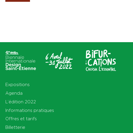
Les Amis de la Biennale
Lieux
Thèmes
Tout
Tout
Cité du design
Apprendre
Sur le territoire
Cohabiter
En Auvergne-Rhône-Alpes et
Découvrir
au-delà
Habiter
Préserver
Production
S'équiper
Se déplacer
Expositions
Agenda
L’édition 2022
Informations pratiques
Offres et tarifs
Billetterie