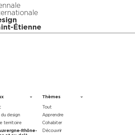
ennale
ternationale
sign
int-Étienne
ux
Thèmes
t
Tout
 du design
Apprendre
le territoire
Cohabiter
Auvergne-Rhône-
Découvrir