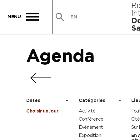
Bi
In
De
Sa
Agenda
Agenda
Agenda
Agenda
Dates
Catégories
Lie
Choisir un jour
Activité
Tou
Conférence
Cité
Événement
Sur 
Exposition
En 