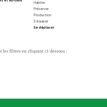
es et au-delà
Habiter
Préserver
Production
S'équiper
Se déplacer
r les filtres en cliquant ci-dessous :