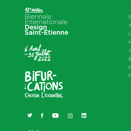
E
L
I
O
B
M
P