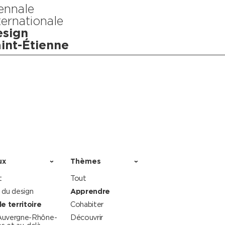
ennale
ternationale
sign
int-Étienne
ux
Thèmes
t
Tout
 du design
Apprendre
le territoire
Cohabiter
Auvergne-Rhône-
Découvrir