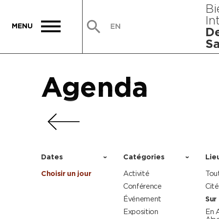
Bi
In
De
Sa
Agenda
Agenda
Agenda
Agenda
Dates
Catégories
Lie
Choisir un jour
Activité
Tou
Conférence
Cité
Événement
Sur 
Exposition
En 