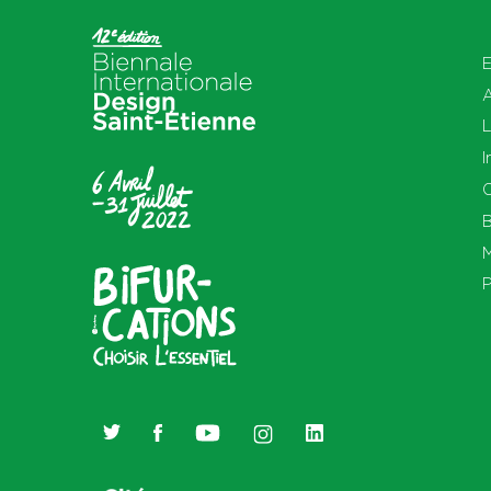
E
L
I
O
B
M
P