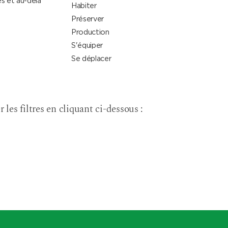
s et au-delà
Habiter
Préserver
Production
S'équiper
Se déplacer
r les filtres en cliquant ci-dessous :