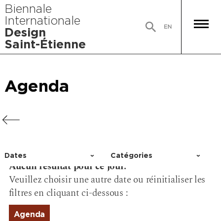
Biennale
Internationale
Design
Saint-Étienne
Agenda
Agenda
Agenda
Agenda
Dates
Catégories
Aucun résultat pour ce jour.
Choisir un jour
Activité
Veuillez choisir une autre date ou réinitialiser les
Conférence
filtres en cliquant ci-dessous :
Événement
Exposition
Agenda