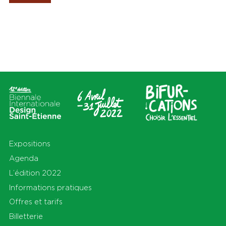
Les Amis de la Biennale
Lieux
Thèmes
Tout
Tout
Cité du design
Apprendre
Sur le territoire
Cohabiter
En Auvergne-Rhône-Alpes et
Découvrir
au-delà
Habiter
Préserver
Production
S'équiper
Se déplacer
Expositions
Agenda
L’édition 2022
Informations pratiques
Offres et tarifs
Billetterie