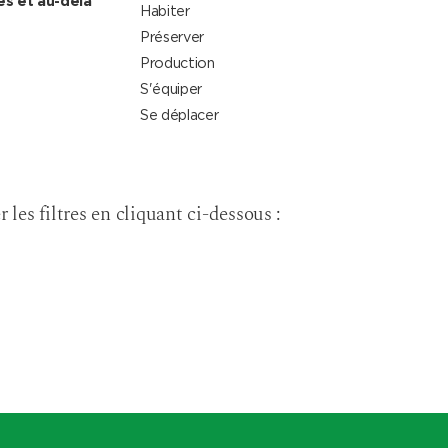
es et au-delà
Habiter
Préserver
Production
S'équiper
Se déplacer
r les filtres en cliquant ci-dessous :