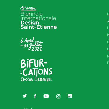
E
L
I
O
B
M
P