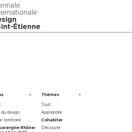
ennale
ternationale
sign
int-Étienne
ux
Thèmes
t
Tout
 du design
Apprendre
le territoire
Cohabiter
Auvergne-Rhône-
Découvrir