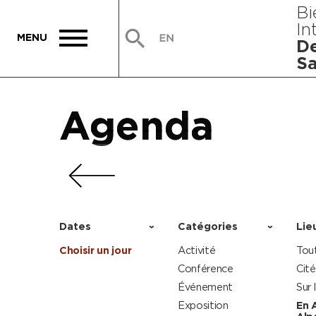
Bi
In
De
Sa
Agenda
Agenda
Agenda
Agenda
Dates
Catégories
Lie
Choisir un jour
Activité
Tou
Conférence
Cité
Événement
Sur 
Exposition
En 