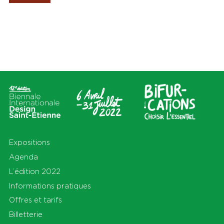
Les Amis de la Biennale
Lieux
Thèmes
Tout
Tout
Cité du design
Apprendre
Sur le territoire
Cohabiter
En Auvergne-Rhône-Alpes
Découvrir
et au-delà
Habiter
Préserver
Production
S'équiper
Se déplacer
Expositions
Agenda
L’édition 2022
Informations pratiques
Offres et tarifs
Billetterie