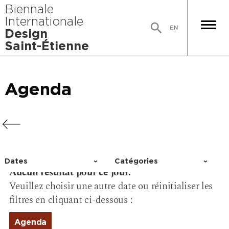
Biennale
Internationale
Design
Saint-Étienne
Agenda
Agenda
Agenda
Agenda
Dates
Catégories
Aucun résultat pour ce jour.
Choisir un jour
Activité
Veuillez choisir une autre date ou réinitialiser les
Conférence
filtres en cliquant ci-dessous :
Événement
Exposition
Agenda