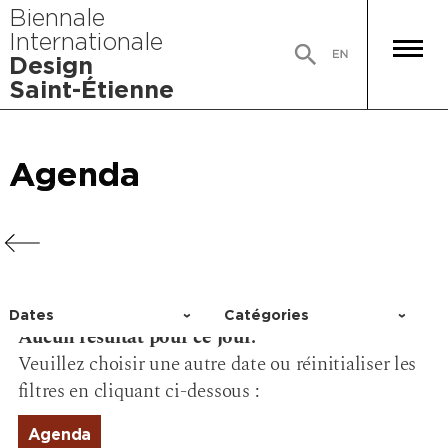
Biennale
Internationale
Design
Saint-Étienne
Agenda
Agenda
Agenda
Agenda
Dates
Catégories
Aucun résultat pour ce jour.
Choisir un jour
Activité
Veuillez choisir une autre date ou réinitialiser les
Conférence
filtres en cliquant ci-dessous :
Événement
Exposition
Agenda