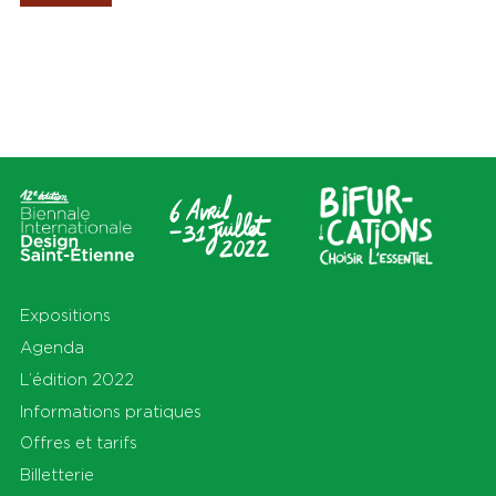
Les Amis de la Biennale
Lieux
Thèmes
Tout
Tout
Cité du design
Apprendre
Sur le territoire
Cohabiter
En Auvergne-Rhône-Alpes et
Découvrir
au-delà
Habiter
Préserver
Production
S'équiper
Se déplacer
Expositions
Agenda
L’édition 2022
Informations pratiques
Offres et tarifs
Billetterie