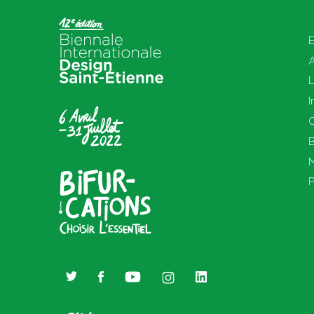
E
L
I
O
B
M
P