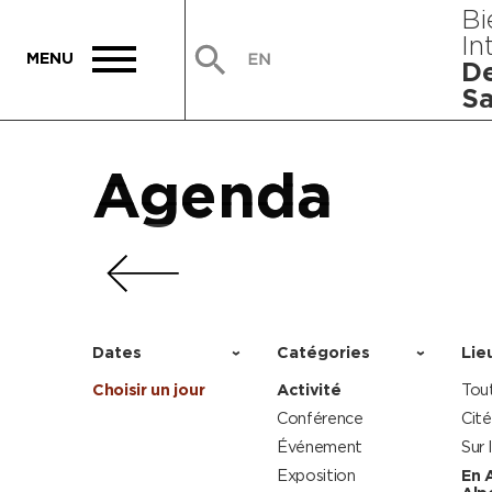
Bi
In
De
Sa
Agenda
Agenda
Agenda
Agenda
Dates
Catégories
Lie
Choisir un jour
Activité
Tou
Conférence
Cité
Événement
Sur 
Exposition
En 