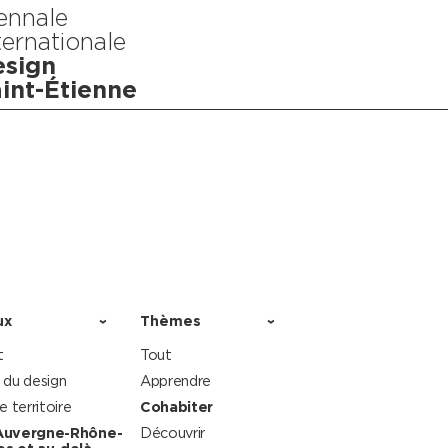
ennale
ternationale
sign
int-Étienne
ux
Thèmes
t
Tout
 du design
Apprendre
le territoire
Cohabiter
Auvergne-Rhône-
Découvrir