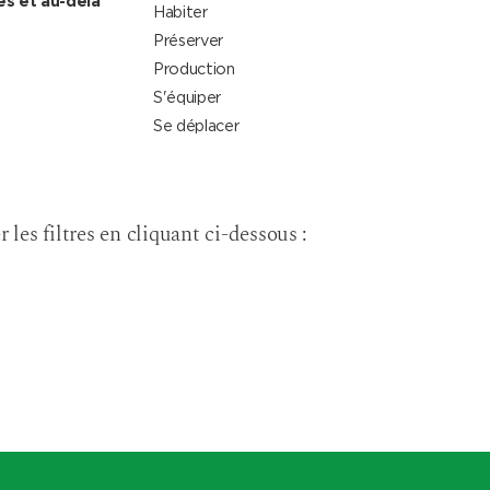
es et au-delà
Habiter
Préserver
Production
S'équiper
Se déplacer
r les filtres en cliquant ci-dessous :