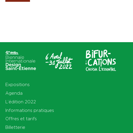
Les Amis de la Biennale
Lieux
Thèmes
Tout
Tout
Cité du design
Apprendre
Sur le territoire
Cohabiter
En Auvergne-Rhône-Alpes et
Découvrir
au-delà
Habiter
Préserver
Production
S'équiper
Se déplacer
Expositions
Agenda
L’édition 2022
Informations pratiques
Offres et tarifs
Billetterie