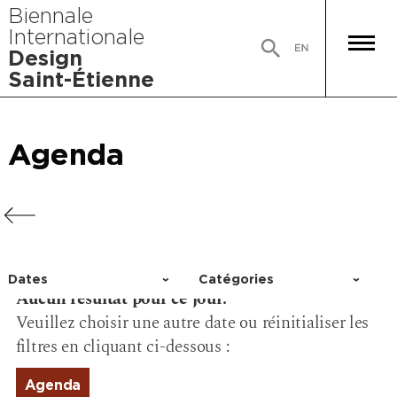
Biennale
Internationale
Design
Saint-Étienne
Agenda
Agenda
Agenda
Agenda
Dates
Catégories
Aucun résultat pour ce jour.
Choisir un jour
Activité
Veuillez choisir une autre date ou réinitialiser les
Conférence
filtres en cliquant ci-dessous :
Événement
Exposition
Agenda