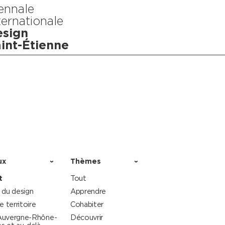
ennale
ternationale
sign
int-Étienne
ux
Thèmes
t
Tout
 du design
Apprendre
le territoire
Cohabiter
Auvergne-Rhône-
Découvrir