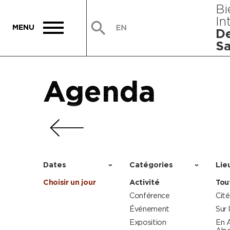
Bi
In
De
Sa
Agenda
Agenda
Agenda
Agenda
Dates
Catégories
Lie
Choisir un jour
Activité
Tou
Conférence
Cité
Événement
Sur 
Exposition
En 