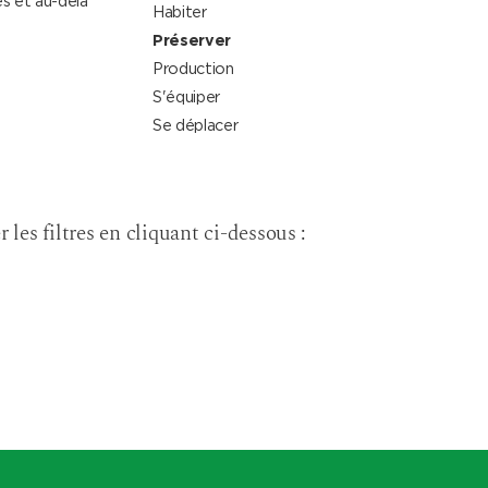
s et au-delà
Habiter
Préserver
Production
S'équiper
Se déplacer
r les filtres en cliquant ci-dessous :