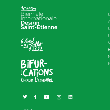
E
L
I
O
B
M
P