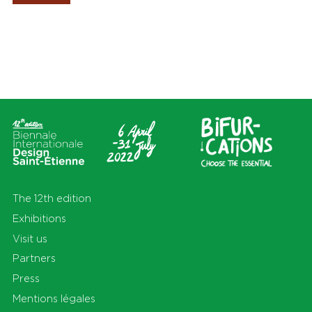
Les Amis de la Biennale
Places
Themas
All
All
Cité du design
Apprendre
Sur le territoire
Cohabiter
En Auvergne-Rhône-Alpes et
Découvrir
au-delà
Habiter
Préserver
Production
S'équiper
Se déplacer
The 12th edition
Exhibitions
Visit us
Partners
Press
Mentions légales