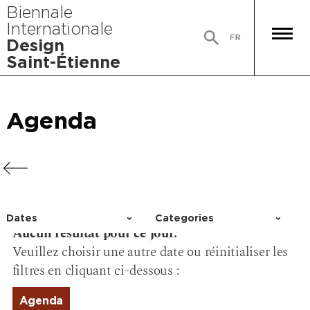
Biennale
Internationale
Design
Saint-Étienne
Agenda
Agenda
Agenda
Agenda
Dates
Categories
Aucun résultat pour ce jour.
Choisir un jour
Activity
Veuillez choisir une autre date ou réinitialiser les
Conference
filtres en cliquant ci-dessous :
Event
Exhibition
Agenda