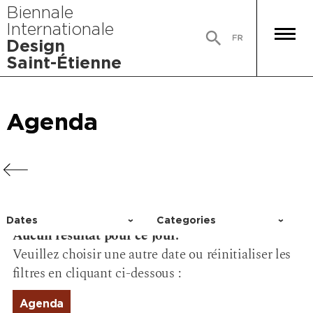
Biennale
Internationale
Design
Saint-Étienne
Agenda
Agenda
Agenda
Agenda
Dates
Categories
Aucun résultat pour ce jour.
Choisir un jour
Activity
Veuillez choisir une autre date ou réinitialiser les
Conference
filtres en cliquant ci-dessous :
Event
Exhibition
Agenda