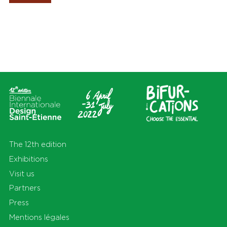
Les Amis de la Biennale
Places
Themas
All
All
Cité du design
Apprendre
Sur le territoire
Cohabiter
En Auvergne-Rhône-Alpes et
Découvrir
au-delà
Habiter
Préserver
Production
S'équiper
Se déplacer
The 12th edition
Exhibitions
Visit us
Partners
Press
Mentions légales