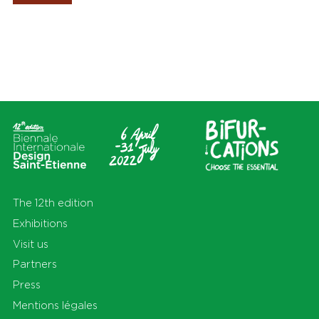
Les Amis de la Biennale
Places
Themas
All
All
Cité du design
Apprendre
Sur le territoire
Cohabiter
En Auvergne-Rhône-Alpes et
Découvrir
au-delà
Habiter
Préserver
Production
S'équiper
Se déplacer
The 12th edition
Exhibitions
Visit us
Partners
Press
Mentions légales