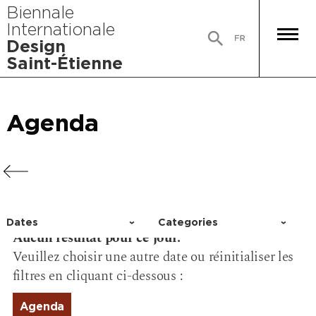
Biennale
Internationale
Design
Saint-Étienne
Agenda
Agenda
Agenda
Agenda
Dates
Categories
Aucun résultat pour ce jour.
Choisir un jour
Activity
Veuillez choisir une autre date ou réinitialiser les
Conference
filtres en cliquant ci-dessous :
Event
Exhibition
Agenda