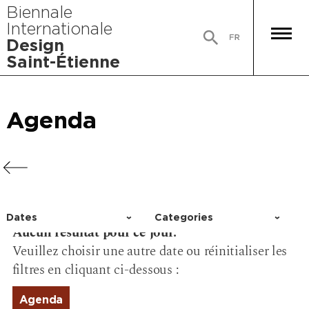
Biennale
Internationale
Design
Saint-Étienne
Agenda
Agenda
Agenda
Agenda
Dates
Categories
Aucun résultat pour ce jour.
Choisir un jour
Activity
Veuillez choisir une autre date ou réinitialiser les
Conference
filtres en cliquant ci-dessous :
Event
Exhibition
Agenda