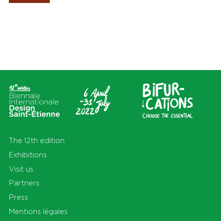
Les Amis de la Biennale
Places
Themas
All
All
Cité du design
Apprendre
Sur le territoire
Cohabiter
En Auvergne-Rhône-Alpes
Découvrir
et au-delà
Habiter
Préserver
Production
S'équiper
Se déplacer
The 12th edition
Exhibitions
Visit us
Partners
Press
Mentions légales