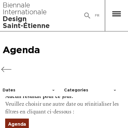
Biennale
Internationale
Design
Saint-Étienne
Agenda
Agenda
Agenda
Agenda
Dates
Categories
Aucun résultat pour ce jour.
Choisir un jour
Activity
Veuillez choisir une autre date ou réinitialiser les
Conference
filtres en cliquant ci-dessous :
Event
Exhibition
Agenda