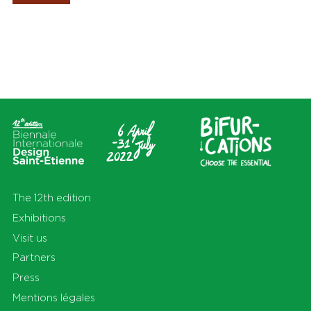
Les Amis de la Biennale
Places
Themas
All
All
Cité du design
Apprendre
Sur le territoire
Cohabiter
En Auvergne-Rhône-Alpes et
Découvrir
au-delà
Habiter
Préserver
Production
S'équiper
Se déplacer
The 12th edition
Exhibitions
Visit us
Partners
Press
Mentions légales