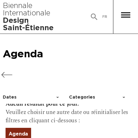
Biennale
Internationale
Design
Saint-Étienne
Agenda
Agenda
Agenda
Agenda
Dates
Categories
Aucun résultat pour ce jour.
Choisir un jour
Activity
Veuillez choisir une autre date ou réinitialiser les
Conference
filtres en cliquant ci-dessous :
Event
Exhibition
Agenda