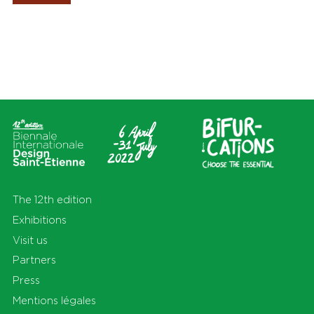
Les Amis de la Biennale
Places
Themas
All
All
Cité du design
Apprendre
Sur le territoire
Cohabiter
En Auvergne-Rhône-Alpes et
Découvrir
au-delà
Habiter
Préserver
Production
S'équiper
Se déplacer
The 12th edition
Exhibitions
Visit us
Partners
Press
Mentions légales